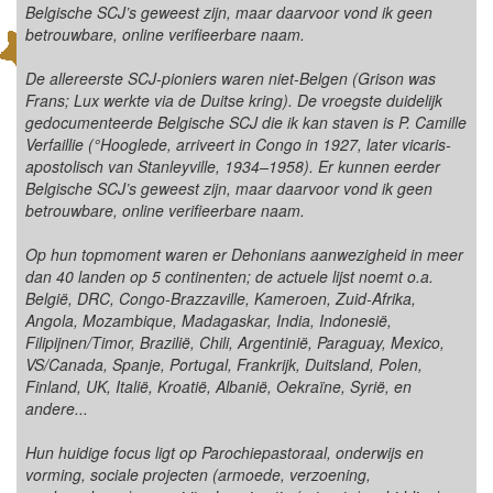
Belgische SCJ’s geweest zijn, maar daarvoor vond ik geen
betrouwbare, online verifieerbare naam.
De allereerste SCJ-pioniers waren niet-Belgen (Grison was
Frans; Lux werkte via de Duitse kring). De vroegste duidelijk
gedocumenteerde Belgische SCJ die ik kan staven is P. Camille
Verfaillie (°Hooglede, arriveert in Congo in 1927, later vicaris-
apostolisch van Stanleyville, 1934–1958). Er kunnen eerder
Belgische SCJ’s geweest zijn, maar daarvoor vond ik geen
betrouwbare, online verifieerbare naam.
Op hun topmoment waren er Dehonians aanwezigheid in meer
dan 40 landen op 5 continenten; de actuele lijst noemt o.a.
België, DRC, Congo-Brazzaville, Kameroen, Zuid-Afrika,
Angola, Mozambique, Madagaskar, India, Indonesië,
Filipijnen/Timor, Brazilië, Chili, Argentinië, Paraguay, Mexico,
VS/Canada, Spanje, Portugal, Frankrijk, Duitsland, Polen,
Finland, UK, Italië, Kroatië, Albanië, Oekraïne, Syrië, en
andere...
Hun huidige focus ligt op Parochiepastoraal, onderwijs en
vorming, sociale projecten (armoede, verzoening,