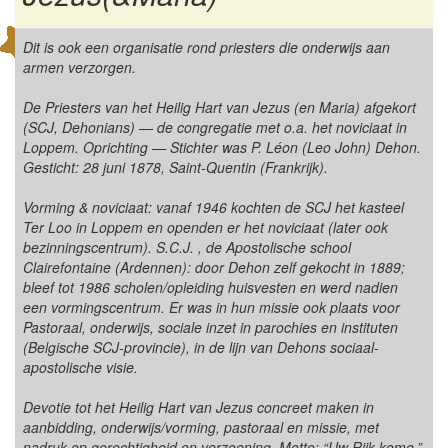
Dit is ook een organisatie rond priesters die onderwijs aan
armen verzorgen.
De Priesters van het Heilig Hart van Jezus (en Maria) afgekort
(SCJ, Dehonians) — de congregatie met o.a. het noviciaat in
Loppem. Oprichting — Stichter was P. Léon (Leo John) Dehon.
Gesticht: 28 juni 1878, Saint-Quentin (Frankrijk).
Vorming & noviciaat: vanaf 1946 kochten de SCJ het kasteel
Ter Loo in Loppem en openden er het noviciaat (later ook
bezinningscentrum). S.C.J. , de Apostolische school
Clairefontaine (Ardennen): door Dehon zelf gekocht in 1889;
bleef tot 1986 scholen/opleiding huisvesten en werd nadien
een vormingscentrum. Er was in hun missie ook plaats voor
Pastoraal, onderwijs, sociale inzet in parochies en instituten
(Belgische SCJ-provincie), in de lijn van Dehons sociaal-
apostolische visie.
Devotie tot het Heilig Hart van Jezus concreet maken in
aanbidding, onderwijs/vorming, pastoraal en missie, met
nadruk op gerechtigheid en verzoening. Motto: “Uw Rijk kome.”