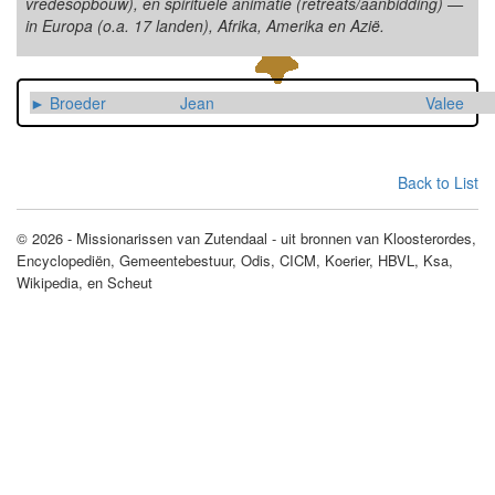
vredesopbouw), en spirituele animatie (retreats/aanbidding) —
in Europa (o.a. 17 landen), Afrika, Amerika en Azië.
► Broeder
Jean
Valee
Back to List
© 2026 - Missionarissen van Zutendaal - uit bronnen van Kloosterordes,
Encyclopediën, Gemeentebestuur, Odis, CICM, Koerier, HBVL, Ksa,
Wikipedia, en Scheut