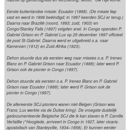
Eerste buitenlandse missie: Ecuador (1888). (De missie liep
vast en werd in 1896 beëindigd; in 1997 keerden SCJ er terug.)
Daarna naar Brazilië (noord, 1893; zuid, 1903) en
Congo/Stanley Falls (1897) volgden snel. In Congo openden P.
Gabriel Grison en P. Gabriel Lux op 25 december 1897 officieel
de post St-Gabriel. Daarna werd er uitgebreid o.a. naar
Kameroen (1912) en Zuid-Afrika (1923).
Dehon stuurde dus als eersten weg naar missies o.a. P. Ireneo
Blanc en P. Gabriel Grison naar Ecuador (1888); later werd P.
Grison ook de pionier in Congo (1897).
Dehon stuurde als eersten o.a. P. Ireneo Blanc en P. Gabriel
Grison naar Ecuador (1888); later werd P. Grison ook de
pionier in Congo (1897).
De allereerste SCJ-pioniers waren niet-Belgen (Grison was
Frans; Lux werkte via de Duitse kring). De vroegste duidelijk
gedocumenteerde Belgische SCJ die ik kan staven is P. Camille
Verfaillie (°Hooglede, arriveert in Congo in 1927, later vicaris-
apostolisch van Stanleyville, 1934–1958). Er kunnen eerder