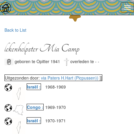
Back to List
lekenhelpster Mia Camp
geboren te Opitter 1941
overleden te - -
Uitgezonden door:
via Paters H.Hart (Picpussen))
]]
Israël :
1968
-
1969
Congo :
1969
-
1970
Israël :
1970
-
1971